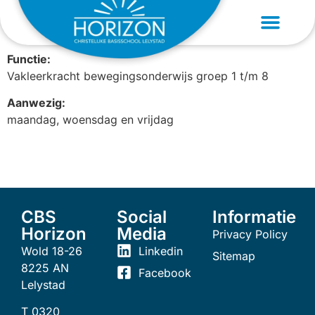
Marnick Pielage
Functie:
Vakleerkracht bewegingsonderwijs groep 1 t/m 8
Aanwezig:
maandag, woensdag en vrijdag
CBS
Social
Informatie
Horizon
Media
Privacy Policy
Wold 18-26
Linkedin
Sitemap
8225 AN
Facebook
Lelystad
T 0320