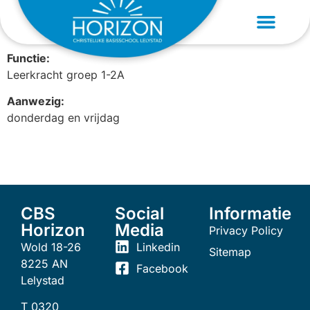
Desirée Huisman
Functie:
Leerkracht groep 1-2A
Aanwezig:
donderdag en vrijdag
CBS
Social
Informatie
Horizon
Media
Privacy Policy
Wold 18-26
Linkedin
Sitemap
8225 AN
Facebook
Lelystad
T 0320