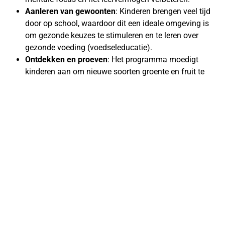
Aanleren van gewoonten
: Kinderen brengen veel tijd
door op school, waardoor dit een ideale omgeving is
om gezonde keuzes te stimuleren en te leren over
gezonde voeding (voedseleducatie).
Ontdekken en proeven
: Het programma moedigt
kinderen aan om nieuwe soorten groente en fruit te
proberen, wat ze thuis misschien niet zouden doen.
Sociale gelijkheid
: Door op school fruit aan te bieden,
wordt gezond eten toegankelijk gemaakt voor alle
kinderen, ongeacht hun thuissituatie, wat kan bijdragen
aan het verkleinen van ongelijkheid.
CBS
Social
Informatie
Horizon
Media
Privacy Policy
Wold 18-26
Linkedin