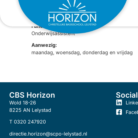
Chanel Spies
Functie:
Onderwijsassistent
Aanwezig:
maandag, woensdag, donderdag en vrijdag
CBS Horizon
Socia
Wold 18-26
Linke
8225 AN Lelystad
Face
T 0320 247920
directie.horizon@scpo-lelystad.nl